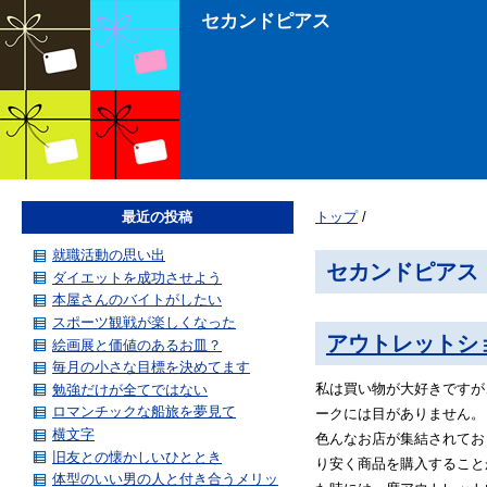
セカンドピアス
最近の投稿
トップ
/
就職活動の思い出
セカンドピアス
ダイエットを成功させよう
本屋さんのバイトがしたい
スポーツ観戦が楽しくなった
アウトレットシ
絵画展と価値のあるお皿？
毎月の小さな目標を決めてます
私は買い物が大好きですが
勉強だけが全てではない
ロマンチックな船旅を夢見て
ークには目がありません。
横文字
色んなお店が集結されてお
旧友との懐かしいひととき
り安く商品を購入すること
体型のいい男の人と付き合うメリッ