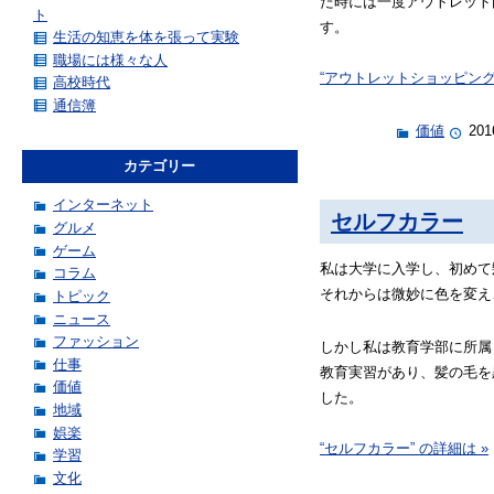
た時には一度アウトレット
ト
す。
生活の知恵を体を張って実験
職場には様々な人
“アウトレットショッピング”
高校時代
通信簿
価値
201
カテゴリー
インターネット
セルフカラー
グルメ
ゲーム
私は大学に入学し、初めて
コラム
それからは微妙に色を変え
トピック
ニュース
ファッション
しかし私は教育学部に所属
仕事
教育実習があり、髪の毛を
価値
した。
地域
娯楽
“セルフカラー” の詳細は »
学習
文化