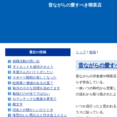
昔ながらの愛すべき喫茶店
最近の投稿
トップ
/
地域
/
就職活動の思い出
昔ながらの愛す
ダイエットを成功させよう
本屋さんのバイトがしたい
昔ながらの洋食屋や喫茶店
スポーツ観戦が楽しくなった
らず存在している。
絵画展と価値のあるお皿？
毎月の小さな目標を決めてます
一体いつの時代から営業し
勉強だけが全てではない
の流れから取り残されたよ
ロマンチックな船旅を夢見て
横文字
いつか流行ったと思われる
旧友との懐かしいひととき
ラスに貼っている。
体型のいい男の人と付き合うメリッ