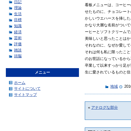
日記
看板メニューは、コーヒー
理論
せたものに、チョコレート
生活
かしいウエハースを挿した
目標
かなり大層な名前がついて
知識
ーヒーとソフトクリームで
経済
芸術
美味しいと思ったことはか
評価
それなのに、なぜか愛して
雑談
それは何も私に限ったこと
頭脳
のお世話になっているから
卒業して以来すっかり足が
生に愛されているものと信
メニュー
ホーム
地域
201
サイトについて
サイトマップ
«
アナログな部分