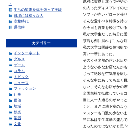
絶対に実物と違うつややか
ト
の入ったディスプレイのな
生活の知恵を体を張って実験
ソファが赤いビロード張り
職場には様々な人
そんな愛すべき特徴を持っ
高校時代
通信簿
ら今日も営業を続けている
私が大学生だった時分に愛
茶店も例に漏れずこんな店
カテゴリー
私の大学は閑静な住宅街で
インターネット
高い一帯にあった。
グルメ
そのくせ老舗の汚いお店や
ゲーム
ような小さなお店なんかも
コラム
じって絶妙な空気感を醸し
トピック
そんな中にあっても全く目
ニュース
ない、そんなお店がかの喫
ファッション
全国規模で拡散しているコ
仕事
当に人一人通るのがやっと
価値
地域
くと、まさに地下室のよう
娯楽
マスターも口数の少ないま
学習
当に私は学生運動の盛んで
文化
まったのではないかと思う