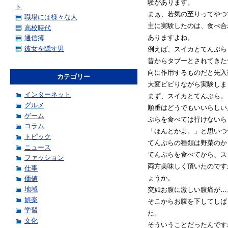
験があります。
ト
まぁ、若気の至りってやつ
職場には様々な人
主に実験したのは、食べ合
高校時代
ありますよね。
通信簿
彼女を隠す男
例えば、スイカとてんぷら
昔からタブーとされてきた
向に作用するものだと先入
カテゴリー
大変ビビりながら実験しま
インターネット
まず、スイカとてんぷら。
グルメ
順番はどうでもいいらしい
ゲーム
ぷらを食べては行けないら
コラム
「ほんとかよ。」と思いつ
トピック
てんぷらの種類は野菜のか
ニュース
てんぷらを食べてから、ス
ファッション
両方美味しく頂いたのです
仕事
ょうか。
価値
地域
突如お腹に激しい腹痛が…
娯楽
そこからお腹を下してしば
学習
た。
文化
そういうことだったんです