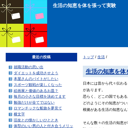
生活の知恵を体を張って実験
最近の投稿
トップ
/
生活
/
就職活動の思い出
生活の知恵を体
ダイエットを成功させよう
本屋さんのバイトがしたい
日本には昔から代々伝わる
スポーツ観戦が楽しくなった
があります。
絵画展と価値のあるお皿？
毎月の小さな目標を決めてます
恐らく、どこの国でもある
勉強だけが全てではない
どのようにその知恵がつい
ロマンチックな船旅を夢見て
根拠がある生活の知恵なん
横文字
旧友との懐かしいひととき
そんな数々の生活の知恵が
体型のいい男の人と付き合うメリッ