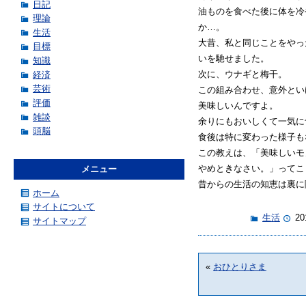
日記
油ものを食べた後に体を冷
理論
か…。
生活
大昔、私と同じことをやっ
目標
いを馳せました。
知識
次に、ウナギと梅干。
経済
芸術
この組み合わせ、意外とい
評価
美味しいんですよ。
雑談
余りにもおいしくて一気に
頭脳
食後は特に変わった様子も
この教えは、「美味しいモ
やめときなさい。」ってこ
メニュー
昔からの生活の知恵は裏に
ホーム
サイトについて
生活
20
サイトマップ
«
おひとりさま