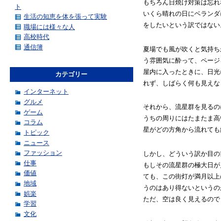
もちろん日焼け対策は忘れ
ト
いくら晴れの日にベランダ
生活の知恵を体を張って実験
をしたいという訳ではない
職場には様々な人
高校時代
通信簿
夏場でも風が吹くと気持ち
う雰囲気に酔って、ページ
屋内に入ったときに、日光
カテゴリー
れず、しばらく何も見えな
インターネット
グルメ
それから、流星群を見るの
ゲーム
うちの周りにはたまたま高
コラム
星がどの方角から流れても
トピック
ニュース
ファッション
しかし、どういう訳か目の
仕事
もしその流星群の極大日が
価値
ても、この街灯が満月以上
地域
うのはあり得ないというの
娯楽
ただ、空は良く見えるので
学習
文化