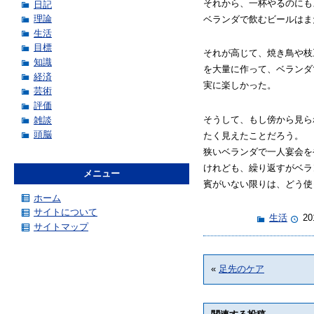
それから、一杯やるのにも
日記
理論
ベランダで飲むビールはま
生活
目標
それが高じて、焼き鳥や枝
知識
を大量に作って、ベランダ
経済
実に楽しかった。
芸術
評価
そうして、もし傍から見ら
雑談
頭脳
たく見えたことだろう。
狭いベランダで一人宴会を
けれども、繰り返すがベラ
メニュー
賓がいない限りは、どう使
ホーム
サイトについて
生活
20
サイトマップ
«
足先のケア