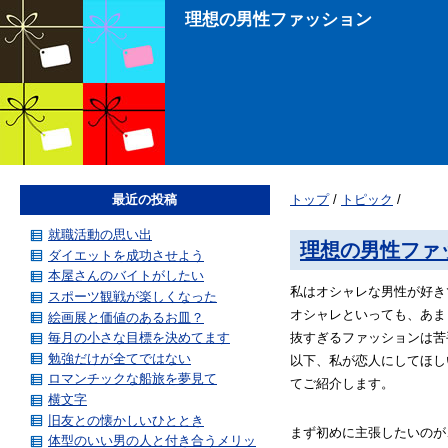
理想の男性ファッション
最近の投稿
トップ
/
トピック
/
就職活動の思い出
理想の男性ファ
ダイエットを成功させよう
本屋さんのバイトがしたい
私はオシャレな男性が好き
スポーツ観戦が楽しくなった
オシャレといっても、あま
絵画展と価値のあるお皿？
毎月の小さな目標を決めてます
抜すぎるファッションは苦
勉強だけが全てではない
以下、私が恋人にしてほし
ロマンチックな船旅を夢見て
てご紹介します。
横文字
旧友との懐かしいひととき
まず初めに主張したいのが
体型のいい男の人と付き合うメリッ