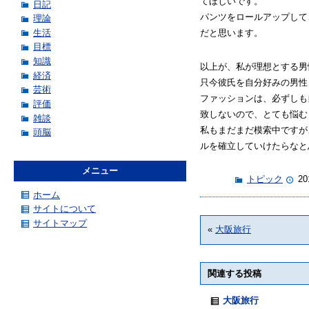
てほしいです。
日記
パンツをロールアップして
理論
生活
だと思います。
目標
知識
以上が、私が理想とする男
経済
只今彼氏を自分好みの男性
芸術
ファッションは、必ずしも
評価
致しないので、とても悩む
雑談
私もまだまだ模索中ですが
頭脳
ルを確立していけたらなと
メニュー
トピック
20
ホーム
サイトについて
サイトマップ
«
大阪旅行
関連する投稿
大阪旅行