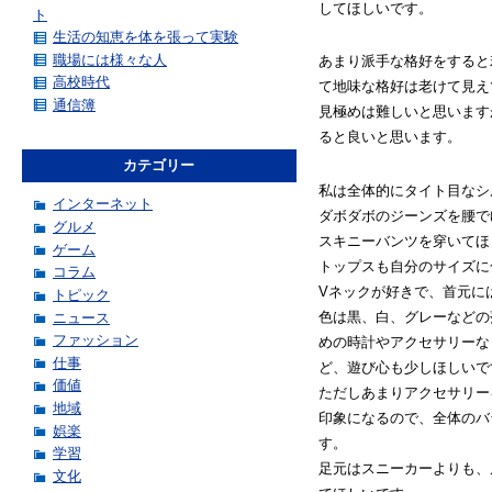
してほしいです。
ト
生活の知恵を体を張って実験
職場には様々な人
あまり派手な格好をすると
高校時代
て地味な格好は老けて見え
通信簿
見極めは難しいと思います
ると良いと思います。
カテゴリー
私は全体的にタイト目なシ
インターネット
ダボダボのジーンズを腰で
グルメ
スキニーバンツを穿いてほ
ゲーム
トップスも自分のサイズに
コラム
Vネックが好きで、首元に
トピック
色は黒、白、グレーなどの
ニュース
ファッション
めの時計やアクセサリーな
仕事
ど、遊び心も少しほしいで
価値
ただしあまりアクセサリー
地域
印象になるので、全体のバ
娯楽
す。
学習
足元はスニーカーよりも、
文化