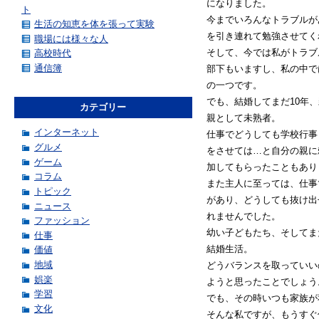
になりました。
ト
今までいろんなトラブルが
生活の知恵を体を張って実験
を引き連れて勉強させてく
職場には様々な人
そして、今では私がトラブ
高校時代
通信簿
部下もいますし、私の中で
の一つです。
でも、結婚してまだ10年
カテゴリー
親として未熟者。
インターネット
仕事でどうしても学校行事
グルメ
をさせては…と自分の親に
ゲーム
加してもらったこともあり
コラム
また主人に至っては、仕事
トピック
があり、どうしても抜け出
ニュース
れませんでした。
ファッション
幼い子どもたち、そしてま
仕事
結婚生活。
価値
地域
どうバランスを取っていい
娯楽
ようと思ったことでしょう
学習
でも、その時いつも家族が
文化
そんな私ですが、もうすぐ