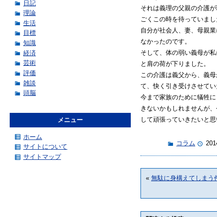
日記
それは義理の父親の介護が
理論
ごくこの時を待っていまし
生活
自分が社会人、妻、母親業
目標
なかったのです。
知識
そして、体の弱い義母が私
経済
芸術
と肩の荷が下りました。
評価
この介護は義父から、義母
雑談
て、快く引き受けさせてい
頭脳
今まで家族のために犠牲に
きないかもしれませんが、
して頑張っていきたいと思
メニュー
ホーム
コラム
201
サイトについて
サイトマップ
«
無駄に身構えてしまう