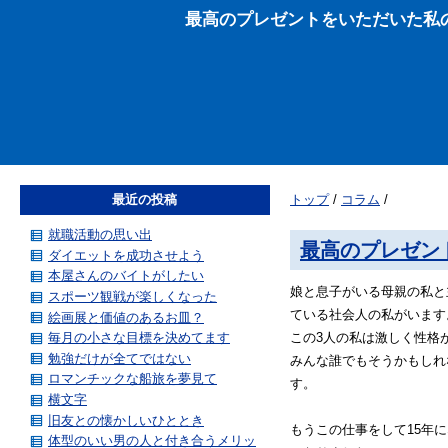
最高のプレゼントをいただいた私
最近の投稿
トップ
/
コラム
/
就職活動の思い出
最高のプレゼン
ダイエットを成功させよう
本屋さんのバイトがしたい
娘と息子がいる母親の私と
スポーツ観戦が楽しくなった
ている社会人の私がいます
絵画展と価値のあるお皿？
毎月の小さな目標を決めてます
この3人の私は激しく性格
勉強だけが全てではない
みんな誰でもそうかもしれ
ロマンチックな船旅を夢見て
す。
横文字
旧友との懐かしいひととき
もうこの仕事をして15年
体型のいい男の人と付き合うメリッ