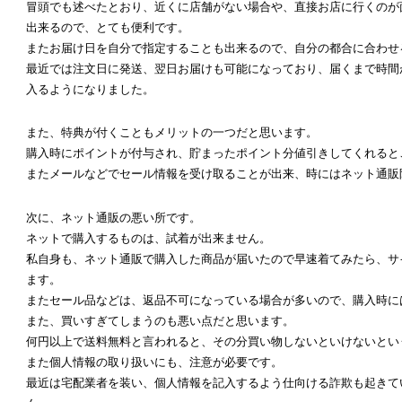
冒頭でも述べたとおり、近くに店舗がない場合や、直接お店に行くのが
出来るので、とても便利です。
またお届け日を自分で指定することも出来るので、自分の都合に合わせ
最近では注文日に発送、翌日お届けも可能になっており、届くまで時間
入るようになりました。
また、特典が付くこともメリットの一つだと思います。
購入時にポイントが付与され、貯まったポイント分値引きしてくれると
またメールなどでセール情報を受け取ることが出来、時にはネット通販
次に、ネット通販の悪い所です。
ネットで購入するものは、試着が出来ません。
私自身も、ネット通販で購入した商品が届いたので早速着てみたら、サ
ます。
またセール品などは、返品不可になっている場合が多いので、購入時に
また、買いすぎてしまうのも悪い点だと思います。
何円以上で送料無料と言われると、その分買い物しないといけないとい
また個人情報の取り扱いにも、注意が必要です。
最近は宅配業者を装い、個人情報を記入するよう仕向ける詐欺も起きて