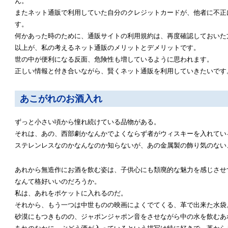
ん。
またネット通販で利用していた自分のクレジットカードが、他者に不正
す。
何かあった時のために、通販サイトの利用規約は、再度確認しておいた
以上が、私の考えるネット通販のメリットとデメリットです。
世の中が便利になる反面、危険性も増しているように思われます。
正しい情報と付き合いながら、賢くネット通販を利用していきたいです
あこがれのお酒入れ
ずっと小さい頃から憧れ続けている品物がある。
それは、あの、西部劇かなんかでよくならず者がウィスキーを入れてい
ステレンレスなのかなんなのか知らないが、あの金属製の飾り気のない
あれから無造作にお酒を飲む姿は、子供心にも頽廃的な魅力を感じさせ
なんて格好いいのだろうか。
私は、あれをポケットに入れるのだ。
それから、もう一つは中世ものの映画によくでてくる、革で出来た水袋
砂漠にもつきものの、ジャポンジャポン音をさせながら中の水を飲むあ