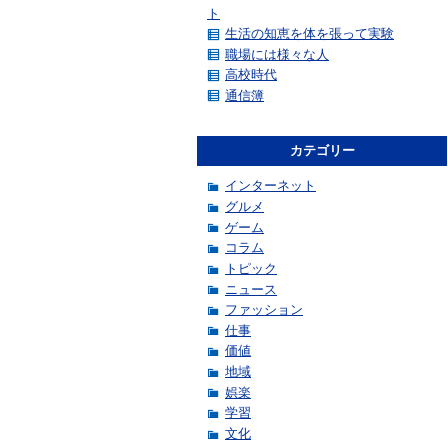
ト
生活の知恵を体を張って実験
職場には様々な人
高校時代
通信簿
カテゴリー
インターネット
グルメ
ゲーム
コラム
トピック
ニュース
ファッション
仕事
価値
地域
娯楽
学習
文化