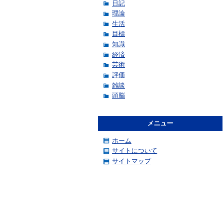
日記
理論
生活
目標
知識
経済
芸術
評価
雑談
頭脳
メニュー
ホーム
サイトについて
サイトマップ