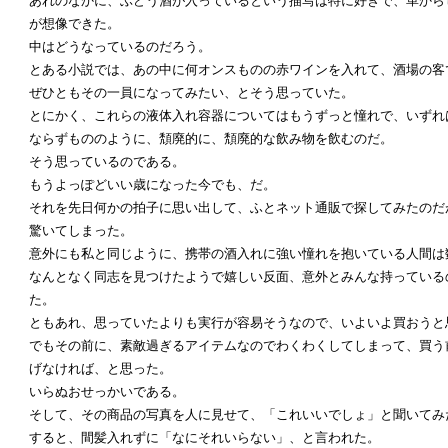
あれのなかに、ぶどう酒が入っているという描写は特に好きで、革から
が想像できた。
中はどうなっているのだろう。
とある小説では、あの中に何オンスものの赤ワインを入れて、酒場の客
ぜひともその一員になってみたい、とそう思っていた。
とにかく、これらの液体入れ容器についてはもうずっと憧れで、いずれ
ならずもののように、頽廃的に、頽廃的な飲み物を飲むのだ。
そう思っているのである。
もうよっぽどいい歳になった今でも、だ。
それを先日何かの拍子に思い出して、ふとネット通販で探してみたのだ
驚いてしまった。
意外にも私と同じように、携帯の酒入れに強い憧れを抱いている人間は
なんとなく同志を見つけたようで嬉しい反面、意外とみんな持っている
た。
ともあれ、思っていたよりも実行が容易そうなので、いよいよ買おうと
でもその前に、素敵過ぎるアイテムなのでわくわくしてしまって、買う
げなければ、と思った。
いらぬおせっかいである。
そして、その商品の写真を人に見せて、「これいいでしょ」と聞いてみ
すると、間髪入れずに「なにそれいらない」、と言われた。