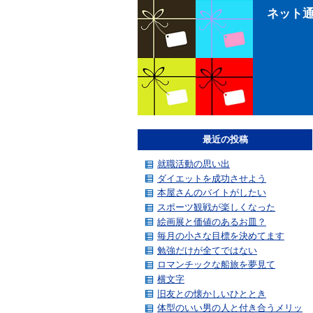
ネット
最近の投稿
就職活動の思い出
ダイエットを成功させよう
本屋さんのバイトがしたい
スポーツ観戦が楽しくなった
絵画展と価値のあるお皿？
毎月の小さな目標を決めてます
勉強だけが全てではない
ロマンチックな船旅を夢見て
横文字
旧友との懐かしいひととき
体型のいい男の人と付き合うメリッ