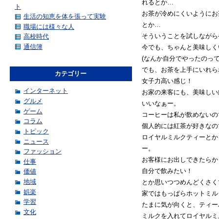
れるとか…
ト
お茶が冷めにくいようにお
生活の知恵を体を張って実験
とか…
職場には様々な人
そういうことを試しながら
高校時代
通信簿
今でも、ちゃんと美味しく
(なんか自分でやったのっ
でも、お茶を上手にいれら
カテゴリー
女子力高い感じ！
インターネット
お家の来客にも、美味しい
グルメ
いいなぁー。
ゲーム
コーヒーは私が飲めないの
コラム
個人的には紅茶が好きなの
トピック
ロイヤルミルクティーとか
ニュース
ー。
ファッション
お客様にお出しできたらか
仕事
自分で飲みたい！
価値
地域
とか思いつつめんどくさく
娯楽
家ではもっぱらホットミル
学習
たまに気が向くと、ティー
文化
ミルクを入れてロイヤルミ