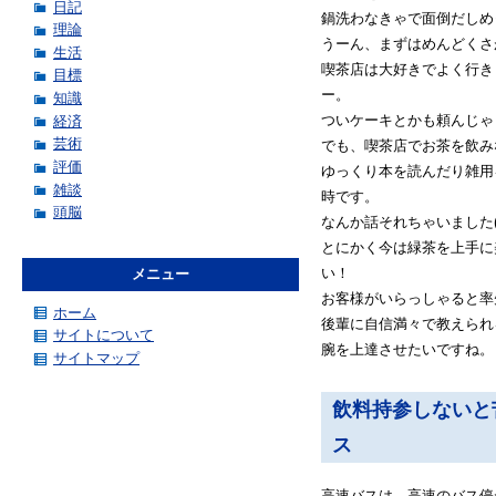
日記
鍋洗わなきゃで面倒だしめ
理論
うーん、まずはめんどくさ
生活
喫茶店は大好きでよく行き
目標
ー。
知識
ついケーキとかも頼んじゃ
経済
芸術
でも、喫茶店でお茶を飲み
評価
ゆっくり本を読んだり雑用
雑談
時です。
頭脳
なんか話それちゃいました(
とにかく今は緑茶を上手に
い！
メニュー
お客様がいらっしゃると率
ホーム
後輩に自信満々で教えられ
サイトについて
腕を上達させたいですね。
サイトマップ
飲料持参しないと
ス
高速バスは、高速のバス停