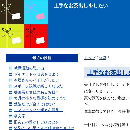
上手なお茶出しをしたい
最近の投稿
トップ
/
知識
/
就職活動の思い出
上手なお茶出し
ダイエットを成功させよう
本屋さんのバイトがしたい
会社でお客様にお出しする
スポーツ観戦が楽しくなった
に変わりました。
絵画展と価値のあるお皿？
毎月の小さな目標を決めてます
家で緑茶を飲まない私は、
勉強だけが全てではない
た。
ロマンチックな船旅を夢見て
先輩に教えて頂き、今特訓
横文字
旧友との懐かしいひととき
一回目にいれたお茶は濃す
体型のいい男の人と付き合うメリッ