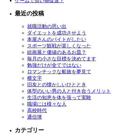
ゲームで買い物促進？
最近の投稿
就職活動の思い出
ダイエットを成功させよう
本屋さんのバイトがしたい
スポーツ観戦が楽しくなった
絵画展と価値のあるお皿？
毎月の小さな目標を決めてます
勉強だけが全てではない
ロマンチックな船旅を夢見て
横文字
旧友との懐かしいひととき
体型のいい男の人と付き合うメリット
生活の知恵を体を張って実験
職場には様々な人
高校時代
通信簿
カテゴリー