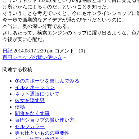
こういうネット上の取引というのは物販と違って目に見える
け所いかんによるものだ、ということを知った。
そういうことを考えていくと、今にもオンラインショップに
今一歩で画期的なアイデアが浮かびそうだというのに。
本当に、奥の深い分野である。
さしあたって、検索エンジンのトップに躍り出るような、色
今後が実に心配だ。
日記
2014.08.17 2:29 pm
コメント （0）
百円ショップの賢い使い方
»
関連する投稿
冬のスポーツを楽しんでみる
イルミネーション
ネット通販について
彼女を隠す男
便秘
間食をなくす事
百円ショップの賢い使い方
セルフカラー
男女比といものの重要性