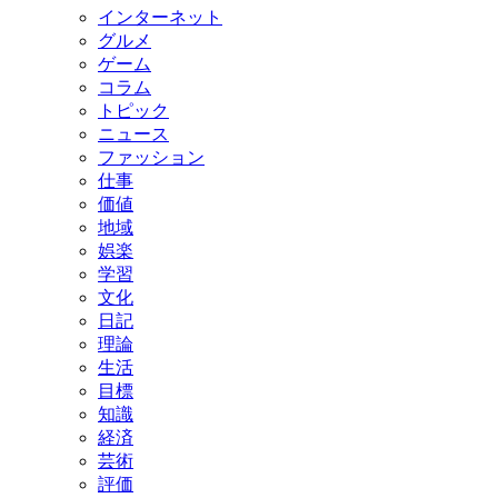
インターネット
グルメ
ゲーム
コラム
トピック
ニュース
ファッション
仕事
価値
地域
娯楽
学習
文化
日記
理論
生活
目標
知識
経済
芸術
評価