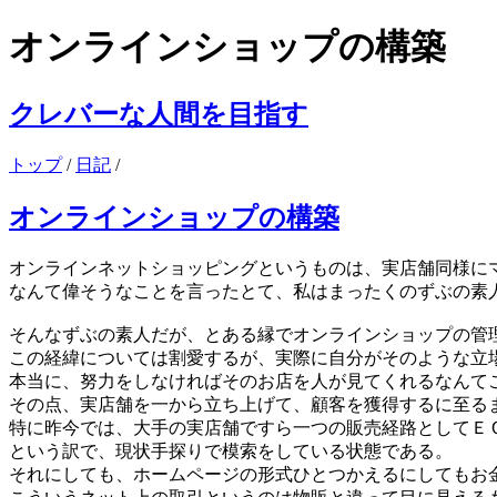
オンラインショップの構築
クレバーな人間を目指す
トップ
/
日記
/
オンラインショップの構築
オンラインネットショッピングというものは、実店舗同様に
なんて偉そうなことを言ったとて、私はまったくのずぶの素
そんなずぶの素人だが、とある縁でオンラインショップの管
この経緯については割愛するが、実際に自分がそのような立
本当に、努力をしなければそのお店を人が見てくれるなんて
その点、実店舗を一から立ち上げて、顧客を獲得するに至る
特に昨今では、大手の実店舗ですら一つの販売経路としてＥ
という訳で、現状手探りで模索をしている状態である。
それにしても、ホームページの形式ひとつかえるにしてもお